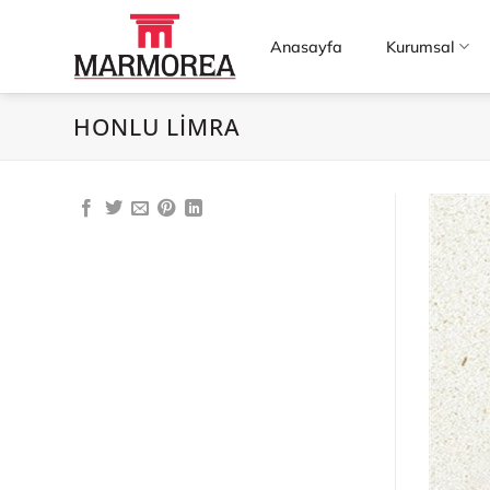
İçeriğe
atla
Anasayfa
Kurumsal
HONLU LIMRA