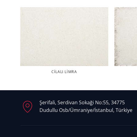
CILALI LIMRA
Şerifali, Serdivan Sokaği No:55, 34775
Dudullu Osb/Ümraniye/İstanbul, Türkiye