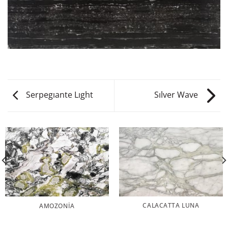
Serpegıante Lıght
Sılver Wave
CALACATTA LUNA
AMOZONIA