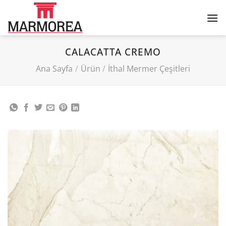
İçeriğe
atla
CALACATTA CREMO
Ana Sayfa
/
Ürün
/
İthal Mermer Çeşitleri