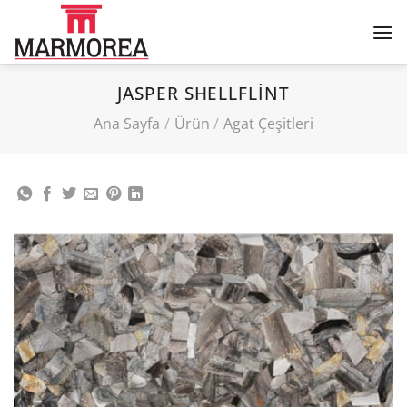
İçeriğe
atla
JASPER SHELLFLINT
Ana Sayfa
/
Ürün
/
Agat Çeşitleri