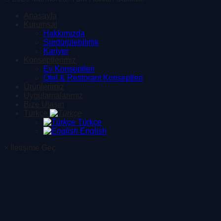
Anasayfa
Kurumsal
Hakkımızda
Sürdürülebilirlik
Kariyer
Konseptlerimiz
Ev Konseptleri
Otel & Restorant Konseptleri
Ürünlerimiz
Uygulamalarımız
Bize Ulaşın
Türkçe
Türkçe
English
×
İletişime Geç