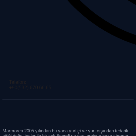
Telefon:
+90(532) 670 66 65
Marmorea 2005 yılından bu yana yurtiçi ve yurt dışından tedarik
ettiği doğal taşlar ile bir çok önemli ve özel projeye imza atmıştır.