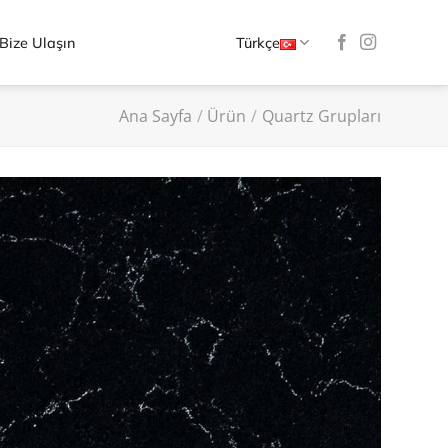
Bize Ulaşın
Türkçe
Ana Sayfa
/
Ürün
/
Quartz Grupları