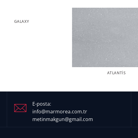
GALAXY
ATLANTIS
E-posta:
info@marmorea.com.tr
metinmakgun@gmail.com