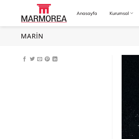
İçeriğe
atla
Anasayfa
Kurumsal
MARIN