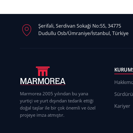
Şerifali, Serdivan Sokaği No:55, 34775
Dudullu Osb/Ümraniye/İstanbul, Türkiye
KURUM
Hakkımı
Marmorea 2005 yılından bu yana
Sürdürül
yurtiçi ve yurt dışından tedarik ettiği
Kariyer
doğal taşlar ile bir çok önemli ve özel
projeye imza atmıştır.