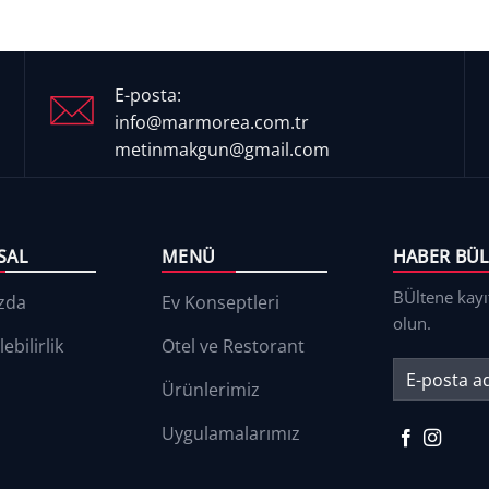
E-posta:
info@marmorea.com.tr
metinmakgun@gmail.com
SAL
MENÜ
HABER BÜL
BÜltene kayı
zda
Ev Konseptleri
olun.
ebilirlik
Otel ve Restorant
Ürünlerimiz
Uygulamalarımız